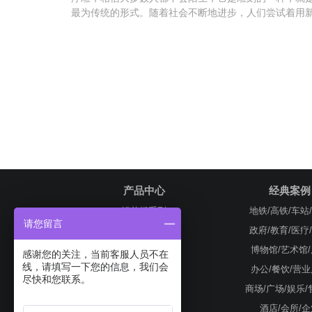
最为传统的形式。随着社会不断地进步，人们尝试着用新
产品中心
经典案例
铝单板系列
地铁/高铁/车站
请您留言
铝方通系列
政府/教育/医疗
铝方管系列
博物馆/艺术馆
感谢您的关注，当前客服人员不在
线，请填写一下您的信息，我们会
铝窗花系列
办公/餐饮/营
尽快和您联系。
铝扣板系列
商场/广场/娱乐
其他铝制品
酒店/会所/