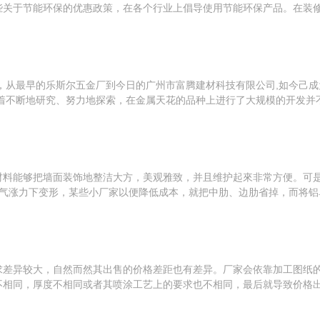
关于节能环保的优惠政策，在各个行业上倡导使用节能环保产品。在装修材
，从最早的乐斯尔五金厂到今日的广州市富腾建材科技有限公司,如今己
着不断地研究、努力地探索，在金属天花的品种上进行了大规模的开发并不断
材料能够把墙面装饰地整洁大方，美观雅致，并且维护起來非常方便。可
气涨力下变形，某些小厂家以便降低成本，就把中肋、边肋省掉，而将铝单
求差异较大，自然而然其出售的价格差距也有差异。厂家会依靠加工图纸
相同，厚度不相同或者其喷涂工艺上的要求也不相同，最后就导致价格出现