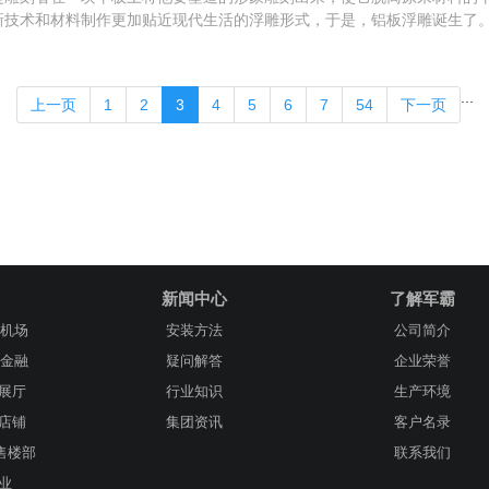
技术和材料制作更加贴近现代生活的浮雕形式，于是，铝板浮雕诞生了。经
...
上一页
1
2
3
4
5
6
7
54
下一页
新闻中心
了解军霸
/机场
安装方法
公司简介
/金融
疑问解答
企业荣誉
/展厅
行业知识
生产环境
业店铺
集团资讯
客户名录
/售楼部
联系我们
企业