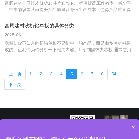
富腾建材公司技术优势1. 生产自动化，程度提高工作效率，减少手
工带来的误差从而提升产品质量及降低生产成本，使得产品质量得
到长期保证。2. 德国进口静电喷涂生产线，全长500米，自动喷涂
PLC控制系统，保证喷涂均匀、色泽一致，专业的涂料生产车间，
富腾建材浅析铝单板的具体分类
保证涂层持久不变色，耐候性强。3. 先进生产技术和经营管...
2025-06-11
我相信你不知道的是铝单板不是指单一的产品，而是由多种材料组
成的。让我们为你分析一下相关内容。1.预制隔热夹芯板:通常使用
在连续生产线上加工的聚氨酯夹芯板。彩色钢板或铝板通常用于外
表面，铝箔通常用于背面。2.现场浇注聚氨酯保温:建筑墙体干燥
后，聚氨酯可直接喷涂在其表面。3.聚苯乙烯颗粒保温砂浆:将废
...
上一页
1
2
3
4
5
6
7
8
54
弃...
下一页
×
欢迎来到本网站，请问有什么可以帮您？