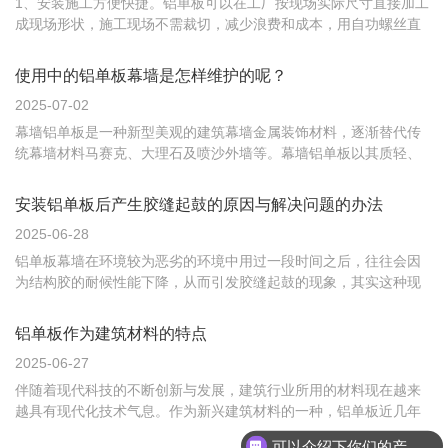
1、安装施工方便快捷。铝单板可以在工厂按现场实际尺寸直接加工
成现场形状，施工现场不需裁切，减少浪费和成本，用自功螺丝直
接固定在骨架上即可，方便牢固。 2、铝单板涂层均匀、色彩多样，
可以满足所有设计要求。先进静电喷涂技术使得油漆与铝板间附着
使用中的铝单板幕墙是怎样维护的呢？
均匀一致，光滑平整，颜色多样，选择空间大。 ...
2025-07-02
幕墙铝单板是一种新型美观的建筑幕墙金属装饰材料，逐渐替代传
统幕墙材料马赛克、大理石及喷沙外墙等。幕墙铝单板以其质轻、
强度高的特点在高层建筑幕墙的使用上具有优势，由于高层建筑时
刻受到各种荷载的作用，尤其所受风压大，马赛克材料容易脱落，
安装铝单板后产生胶缝起鼓的原因与解决问题的办法
硬度不强的幕墙材料会因为风压而变形。幕墙铝单板基于它独特的
2025-06-28
优势得到广...
铝单板幕墙在环境较为恶劣的环境中用过一段时间之后，往往会因
为结构胶的耐候性能下降，从而引发胶缝起鼓的现象，其实这种现
象在铝单板幕墙的使用中很少出现的，我们解决这种现象的方法一
般是把胶缝铲除干净后再重新打胶处理。因为有些工地刚安装不久
铝单板作为建筑材料的特点
的铝单板偶尔也会出现这种现象，所以导致客户十分的困惑，让专
2025-06-27
业人士来告...
伴随着现代科技的不断创新与发展，建筑行业所用的材料现在越来
越具有现代化技术气息。作为新兴建筑材料的一种，铝单板近几年
广泛的在市场上被使用。大多数建筑业为何采用这种材料呢？主要
可以介绍下你们的产品么