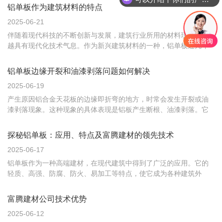
因其有非常多的使用价值及比其他材料优点多的优势。现在为大家
铝单板作为建筑材料的特点
简单的介绍它的几处特点。铝单板在重量方面是非常轻的，但不影
2025-06-21
响其质量以...
伴随着现代科技的不断创新与发展，建筑行业所用的材料现在越来
越具有现代化技术气息。作为新兴建筑材料的一种，铝单板近几年
广泛的在市场上被使用。大多数建筑业为何采用这种材料呢？主要
因其有非常多的使用价值及比其他材料优点多的优势。现在为大家
铝单板边缘开裂和油漆剥落问题如何解决
简单的介绍它的几处特点。铝单板在重量方面是非常轻的，但不影
2025-06-19
响其质量以...
产生原因铝合金天花板的边缘即折弯的地方，时常会发生开裂或油
漆剥落现象。这种现象的具体表现是铝板产生断根、油漆剥落。它
破坏了铝板的保护层，是水汽、碱、酸容易侵入其中，使铝材发生
氧化。这是加工辊涂板的关键所在，凡是行家在拿到铝合金板后首
探秘铝单板：应用、特点及富腾建材的领先技术
先会观察边缘有没有这种状况。这也是产品品质检验的主要指标。
2025-06-17
而喷涂板的...
铝单板作为一种高端建材，在现代建筑中得到了广泛的应用。它的
轻质、高强、防腐、防火、易加工等特点，使它成为各种建筑外
墙、室内墙面、天花板、幕墙等装饰材料的首选。与传统的外墙装
饰材料相比，铝单板具有更好的防火性能和隔音效果，能有效地保
富腾建材公司技术优势
障建筑的安全性和舒适性。同时，它的表面处理技术也非常多样
2025-06-12
化，可以根据设...