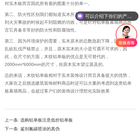
对实木板而言因此所有着的图案十分的单一。
第二、防火性区别我们都知道实木所具备的防火性非常的差，在碰
可以介绍下你们的产品么
到火灾事故的时候起不到阻燃的功效，可是针对铝单板幕墙商品而
言它具备非常好的防火性和防腐蚀性。
第三、因为环境保护的需要，实木原木的总数急剧下降，国家针对
乱砍乱伐严格禁止，并且，原木实木的大小是可遇不可求的，因
此，在尺寸的方面，木纹铝单板的优点是无可替代的，
2000mm*6000mm的尺寸，你原木实木望尘莫及的。
总的来说，木纹铝单板相对于实木装饰设计而言具备挺大的优势，
大家在之后挑选建筑装饰材料商品时还可以大量的考虑到这类铝单
板幕墙商品，会超过客户们的装饰设计理想化实际效果
上一条:
选购铝单板注意低价铝单板
下一条:
鉴别氟碳喷涂的真伪