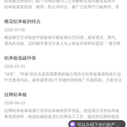
铝单板怎样制作门板？详细步骤与工艺全解析在现代建筑装饰中，
铝单板因其轻便、耐用、防火等特点，被广泛应用于门板制作。富
腾建材作为行业领先企业，凭借成熟的生产工艺，为客户提供高品
质铝单板门板解决方案。以下是铝单板制作门板的详细步骤与工艺
雕花铝单板的特点
解析。选材与切割首先，选用优质铝合金板材作为基材，厚度通常
2026-07-06
为1.5m...
雕刻镂空艺术能使平面板材不断延伸出空间感，拥有透光、透气、
通风的功效。说到镂空透光许多人马上就会有那样的疑惑： 镂空雕
刻铝单板是否容易变形、不坚固？ 答案当然是否定的，镂空雕花铝
单板关键由专用单层铝合金板为基材、先后历经数控精雕，冲压裁
铝单板低碳环保
剪，再历经数控折弯等技术成型、表面再历经氟碳喷涂处理而产生
2026-07-01
的幕墙...
“绿色”、“环保”的全名是高度重视的核心理念在铝单板幕墙制造行业
中也逐渐兴起，越来越变成1个关键的营销推广主题风格。大家生活
水准在连续不断的提升，顾客对自己附近的自然环境投来了大量的
关心，她们更为亲睐绿色、环保装饰材料。尽管对低碳环保较为关
拉网铝单板
心，但顾客对绿色消费却知道很少。因而，铝单板幕墙在生产厂家
2026-06-23
的...
拉网铝单板幕墙属于异形铝单板的异军突起。他选用正常的铝单板
幕墙原材料，根据机械设备进行拉网加工工艺，随后把拉网焊接在
铝合金板所做的包边上，在打磨抛光喷涂而制成的铝单板幕墙类
可以介绍下你们的产品么