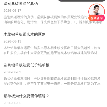
型。在样式、材质和颜色方面有普遍的选择性，能够保证每一工程
你们是怎么收费的呢
鉴别氟碳喷涂的真伪
项目有着独特的外观。拉网铝单板幕墙是根据独特的制造工艺在金
2026-06-17
属薄片表面一...
鉴别氟碳喷涂的真伪，必须从氟碳喷涂的各层配套设施的合理化及
油漆的耐老化、耐污性、保光保色性下手辨别。1、辨别真假氟碳喷
涂应从净重来分析，历经质量管理制度的物品，是必须历经氟碳喷
涂特性来分辨真假的。2、还可以从油漆涂层中查询密集度是不是合
木纹铝单板跟实木的区别
格和均匀。通常情况下，密度越大，表层硬度越高。3、还可以运用
2026-06-13
水进...
木纹铝单板在运用中与实木原木相比较发挥出了挺大优越性，如今
在许多公共场合中大家会更为的趋于这类木纹铝单板建筑装饰材
料，下面就要我们来看看他们中间都具备什么差别。第一、木纹铝
单板的出现，令人彻底人眼辨别不出真伪。可是，针对实木板而言
选购铝单板注意低价铝单板
因此所有着的图案十分的单一。第二、防火性区别我们都知道实木
2026-06-09
所具备的防火...
购买铝单板幕墙时，严防廉价圈套铝单板幕墙制造行业历经髙速发
展趋势的同时，也产生了某些安全隐患。一部分铝单板厂家为了本
身的利益，在猛烈市场需求当中牟取生存，采用“低价竞争”的对策。
那样的廉价市场竞争造成了制造行业內部动荡不安，出現了某些问
铝单板为什么要留伸缩缝？
题。销售市场上对铝单板幕墙商品的要求早已不可以很简单的只滞
2026-06-05
留在“...