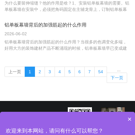
为什么要留伸缩缝？他的作用是啥？1、安裝铝单板幕墙的需要。铝
单板幕墙在安裝中，必须把角码固定在主辅龙骨上，订制铝单板幕
墙时预留的伸缩缝隙位置上。每件铝单板幕墙必需4个以上螺丝将其
固定好并安裝坚固。,但安裝时风批的直径不会低于10mm，因此，
铝单板幕墙背后的加强筋起的什么作用
必须留条缝隙便于安裝。2. 防止炎热极寒时铝单板幕墙的热涨冷...
2026-06-02
铝单板幕墙背后的加强筋起的什么作用？当很多的色调变化多端，
好用大方的装饰建材产品不断涌现的时候，铝单板幕墙早已变成建
筑材料的新宠。就传统式的建筑幕墙建筑装饰材料来讲，铝单板幕
墙的优势就显而易见了。可是一些顾客還是对铝单板幕墙存有着难
免会的疑惑，例如，一些顾客说铝密度和硬性是比不上钢材的，那
...
上一页
1
2
3
4
5
6
7
54
麼在做为幕...
下一页
×
欢迎来到本网站，请问有什么可以帮您？