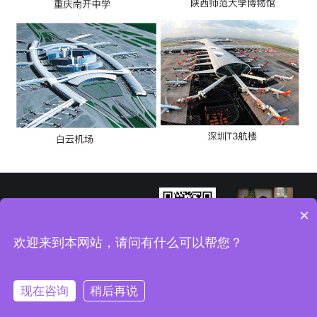
×
欢迎来到本网站，请问有什么可以帮您？
微信咨询
TEL:13924298339
现在咨询
稍后再说
Copyright © 2019-2026 广州市军霸装饰材料有限公司 版权所有 ICP备案号：
粤ICP备18139658号
技术支持：
广州网站建设
[睿网科技]