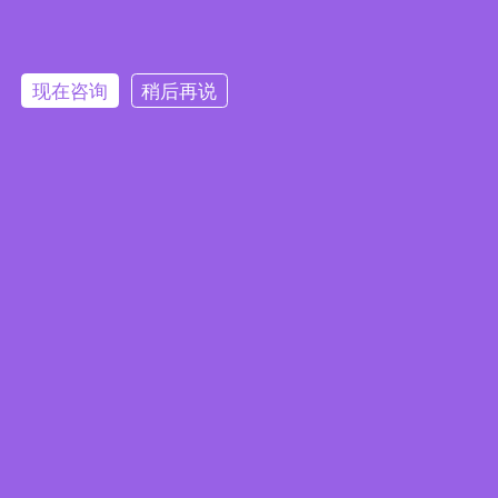
现在咨询
稍后再说
微信咨询
TEL:13924298339
Copyright © 2019-2026 广州市军霸装饰材料有限公司 版权所有 ICP备案号：
粤ICP备18139658号
技术支持：
广州网站建设
[睿网科技]